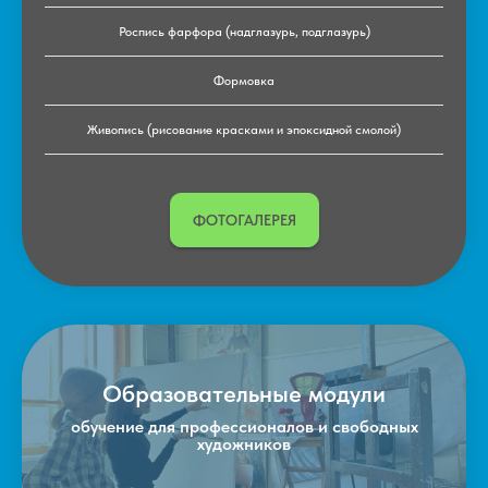
Роспись фарфора (надглазурь, подглазурь)
Формовка
Живопись (рисование красками и эпоксидной смолой)
ФОТОГАЛЕРЕЯ
Образовательные модули
обучение для профессионалов и свободных
художников