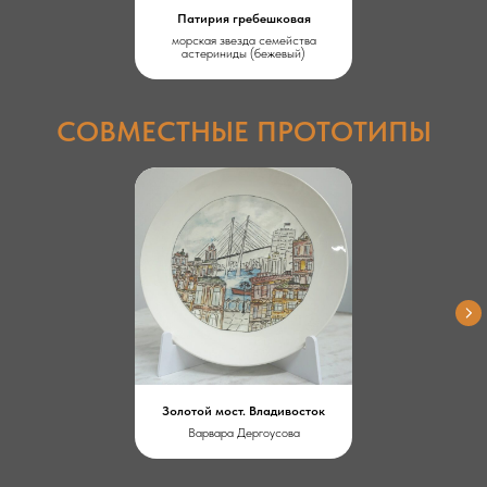
Патирия гребешковая
морская звезда семейства
астериниды (бежевый)
СОВМЕСТНЫЕ ПРОТОТИПЫ
НАШИ КОНТАКТЫ:
Телефон:
+7 (914) 792-42-02
Email:
aaa@dv-art.ru
Адрес:
г. Владивосток, ул. Петра Великого, 3А
Мы расположены рядом со сквером Театра Горького
в Дальневосточном государственном институте искусств.
ЧАСЫ РАБОТЫ:
Золотой мост. Владивосток
Варвара Дергоусова
Пн-Вс: 10:00-20:00
Предварительная запись