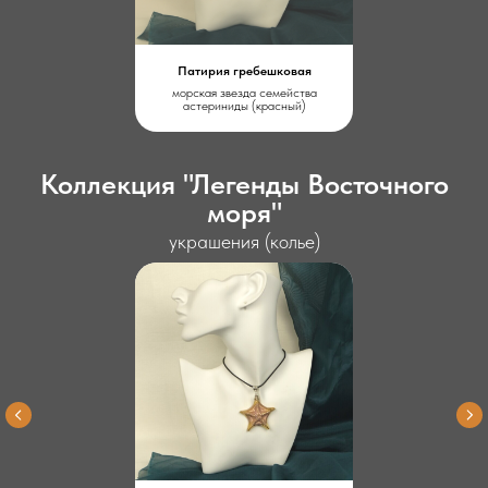
Патирия гребешковая
морская звезда семейства
астериниды (красный)
Коллекция "Легенды Восточного
моря"
украшения (колье)