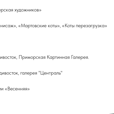
ерская художников»
нисаж», «Мартовские коты», «Коты перезагрузка»
ивосток, Приморская Картинная Галерея.
ивосток, галерея "Централь"
ЧАСЫ РАБОТЫ:
Пн-Вс: 10:00-20:00
ии «Весенняя»
Предварительная запись
а Великого, 3А
кого
усств.