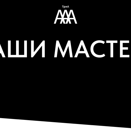
АШИ МАСТЕ
s to quickly and briefly draw attention to the
, but may also be written by the writer, the
other editors.