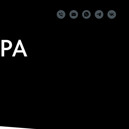
РА
 story. It is generally
 page layout designer, or