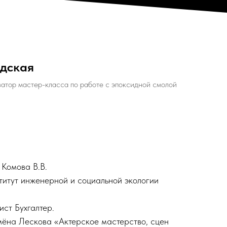
дская
атор мастер-класса по работе с эпоксидной смолой
Комова В.В.
итут инженерной и социальной экологии
ст Бухгалтер.
мёна Лескова «Актерское мастерство, сцен