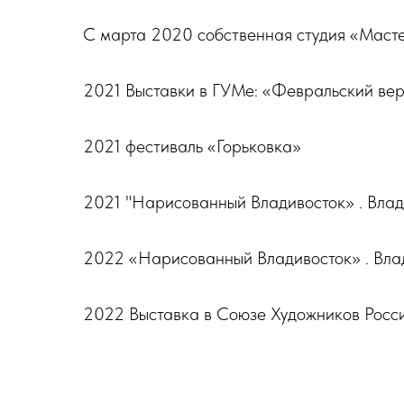
С марта 2020 собственная студия «Маст
2021 Выставки в ГУМе: «Февральский вер
2021 фестиваль «Горьковка»
2021 "Нарисованный Владивосток» . Влад
2022 «Нарисованный Владивосток» . Влад
НАШИ КОНТАКТЫ:
Телефон:
+7 (914) 792-42-02
2022 Выставка в Союзе Художников Росс
Email:
aaa@dv-art.ru
Адрес:
г. Владивосток, ул. Петр
Мы расположены рядом со сквером Театра Горь
© 2025 ТриА
в Дальневосточном государственном институте иск